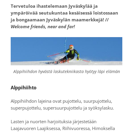
Tervetuloa ihastelemaan Jyväskylää ja
ympäröivää seutukuntaa kesäisessä loistossaan
ja bongaamaan Jyväskylän maamerkkejä! //
Welcome friends, near and far!
Alppihiihdon hyvästä laskutekniikasta hyötyy läpi elämän
Alppihiihto
Alppihiihdon lajeina ovat pujottelu, suurpujottelu,
superpujottelu, supersuurpujottelu ja syöksylasku.
Lasten ja nuorten harjoituksia järjestetään
Laajavuoren Laajiksessa, Riihivuoressa, Himoksella