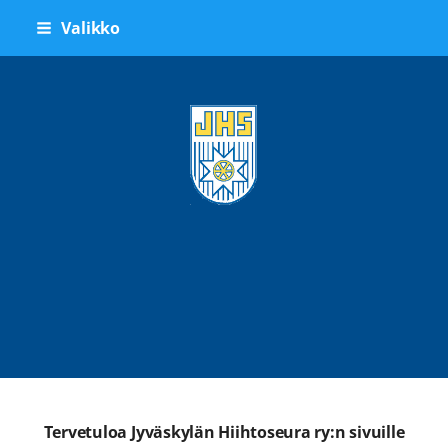
Siirry
Valikko
sivun
sisältöön
Jyväskylän Hiihtoseura ry
Tervetuloa Jyväskylän Hiihtoseura ry:n sivuille