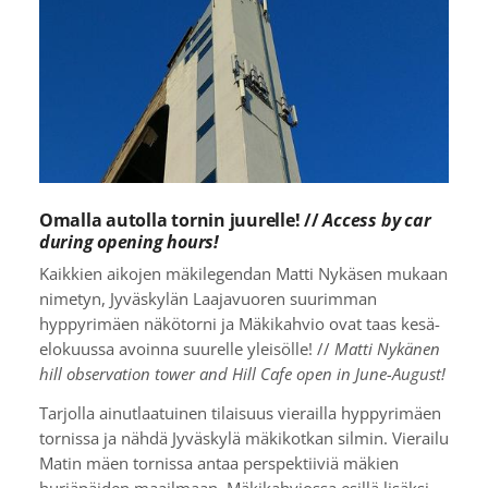
Omalla autolla tornin juurelle! //
Access by car
during opening hours!
Kaikkien aikojen mäkilegendan Matti Nykäsen mukaan
nimetyn, Jyväskylän Laajavuoren suurimman
hyppyrimäen näkötorni ja Mäkikahvio ovat taas kesä-
elokuussa avoinna suurelle yleisölle! //
Matti Nykänen
hill observation tower and Hill Cafe open in June-August!
Tarjolla ainutlaatuinen tilaisuus vierailla hyppyrimäen
tornissa ja nähdä Jyväskylä mäkikotkan silmin. Vierailu
Matin mäen tornissa antaa perspektiiviä mäkien
hurjäpäiden maailmaan. Mäkikahviossa esillä lisäksi