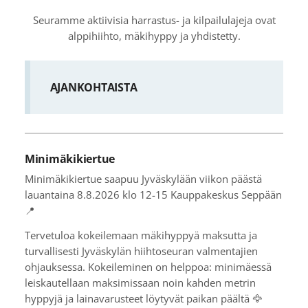
Seuramme aktiivisia harrastus- ja kilpailulajeja ovat
alppihiihto, mäkihyppy ja yhdistetty.
AJANKOHTAISTA
Minimäkikiertue
Minimäkikiertue saapuu Jyväskylään viikon päästä
lauantaina 8.8.2026 klo 12-15 Kauppakeskus Seppään
📍
Tervetuloa kokeilemaan mäkihyppyä maksutta ja
turvallisesti Jyväskylän hiihtoseuran valmentajien
ohjauksessa. Kokeileminen on helppoa: minimäessä
leiskautellaan maksimissaan noin kahden metrin
hyppyjä ja lainavarusteet löytyvät paikan päältä 🦅