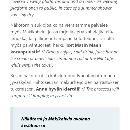
covered viewing platforms and and an open-air viewing
platform open to public. In case of a summer shower,
you stay dry.
Näkötornin aukioloaikoina vieraitamme palvelee
myös Mäkikahvio, jossa tarjolla apua kahvi- jäätelö-,
limukka, tai pillimehuhampaan kolotteluun. Tarjolla
myös päiväntuoreet, herkulliset
Matin Mäen
korvapuustit!
//
Grab a coffee, cold drink, juice box or
ice cream or a delicious cinnamon roll at the Hill Cafe
while visitin the tower.
Kesän näkötorni- ja kahviotuotot lyhentämättömänä
Jyväskylän Hiihtoseuran mäkiurheijoiden harrastuksen
tukemiseen.
Anna hyvän kiertää!
//
The proceeds will
support ski jumping in Jyväskylä.
Näkötorni ja Mäkikahvio avoinna
kesäkuussa