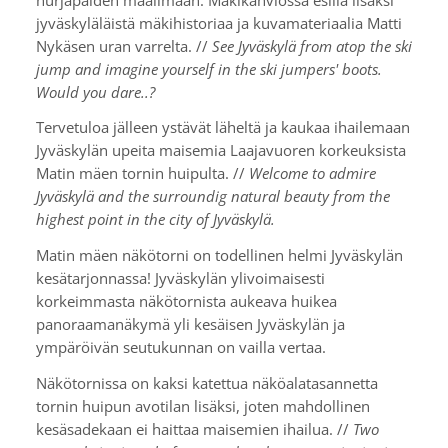
jyväskyläläistä mäkihistoriaa ja kuvamateriaalia Matti
Nykäsen uran varrelta. //
See Jyväskylä from atop the ski
jump and imagine yourself in the ski jumpers' boots.
Would you dare..?
Tervetuloa jälleen ystävät läheltä ja kaukaa ihailemaan
Jyväskylän upeita maisemia Laajavuoren korkeuksista
Matin mäen tornin huipulta. //
Welcome to admire
Jyväskylä and the surroundig natural beauty from the
highest point in the city of Jyväskylä.
Matin mäen näkötorni on todellinen helmi Jyväskylän
kesätarjonnassa! Jyväskylän ylivoimaisesti
korkeimmasta näkötornista aukeava huikea
panoraamanäkymä yli kesäisen Jyväskylän ja
ympäröivän seutukunnan on vailla vertaa.
Näkötornissa on kaksi katettua näköalatasannetta
tornin huipun avotilan lisäksi, joten mahdollinen
kesäsadekaan ei haittaa maisemien ihailua. //
Two