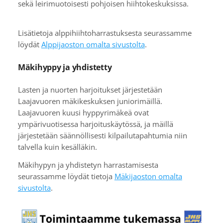
sekä leirimuotoisesti pohjoisen hiihtokeskuksissa.
Lisätietoja alppihiihtoharrastuksesta seurassamme
löydät
Alppijaoston omalta sivustolta
.
Mäkihyppy ja yhdistetty
Lasten ja nuorten harjoitukset järjestetään
Laajavuoren mäkikeskuksen juniorimäillä.
Laajavuoren kuusi hyppyrimäkeä ovat
ympärivuotisessa harjoituskäytössä, ja mäillä
järjestetään säännöllisesti kilpailutapahtumia niin
talvella kuin kesälläkin.
Mäkihypyn ja yhdistetyn harrastamisesta
seurassamme löydät tietoja
Mäkijaoston omalta
sivustolta
.