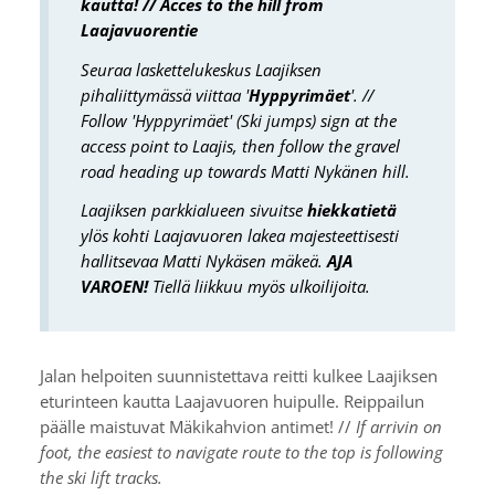
kautta! // Acces to the hill from
Laajavuorentie
Seuraa laskettelukeskus Laajiksen
pihaliittymässä viittaa '
Hyppyrimäet
'. //
Follow 'Hyppyrimäet' (Ski jumps) sign at the
access point to Laajis, then follow the gravel
road heading up towards Matti Nykänen hill.
Laajiksen parkkialueen sivuitse
hiekkatietä
ylös kohti Laajavuoren lakea majesteettisesti
hallitsevaa Matti Nykäsen mäkeä.
AJA
VAROEN!
Tiellä liikkuu myös ulkoilijoita.
Jalan helpoiten suunnistettava reitti kulkee Laajiksen
eturinteen kautta Laajavuoren huipulle. Reippailun
päälle maistuvat Mäkikahvion antimet! //
If arrivin on
foot, the easiest to navigate route to the top is following
the ski lift tracks.