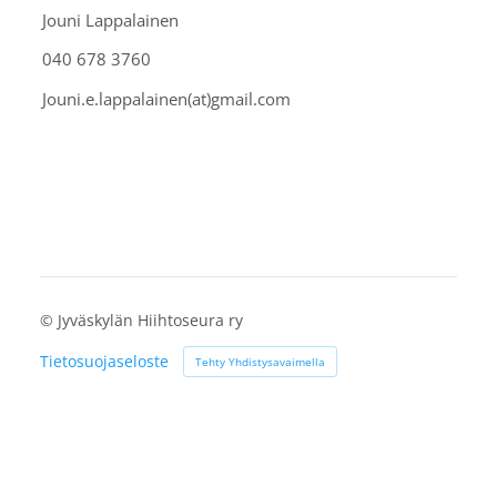
Jouni Lappalainen
040 678 3760
Jouni.e.lappalainen(at)gmail.com
©
Jyväskylän Hiihtoseura ry
Tietosuojaseloste
Tehty Yhdistysavaimella