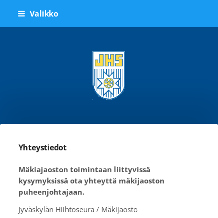
Siirry
Valikko
sivun
sisältöön
Jyväskylän Hiihtoseura ry
Yhteystiedot
Mäkiajaoston toimintaan liittyvissä
kysymyksissä ota yhteyttä mäkijaoston
puheenjohtajaan.
Jyväskylän Hiihtoseura / Mäkijaosto