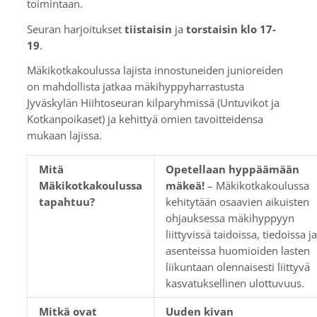
toimintaan.
Seuran harjoitukset
tiistaisin
ja
torstaisin
klo 17-
19
.
Mäkikotkakoulussa lajista innostuneiden junioreiden
on mahdollista jatkaa mäkihyppyharrastusta
Jyväskylän Hiihtoseuran kilparyhmissä (Untuvikot ja
Kotkanpoikaset) ja kehittyä omien tavoitteidensa
mukaan lajissa.
Mitä
Opetellaan hyppäämään
Mäkikotkakoulussa
mäkeä!
– Mäkikotkakoulussa
tapahtuu?
kehitytään osaavien aikuisten
ohjauksessa mäkihyppyyn
liittyvissä taidoissa, tiedoissa ja
asenteissa huomioiden lasten
liikuntaan olennaisesti liittyvä
kasvatuksellinen ulottuvuus.
Mitkä ovat
Uuden kivan