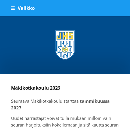
Siirry
Valikko
sivun
sisältöön
Jyväskylän Hiihtoseura ry
Mäkikotkakoulu 2026
Seuraava Mäkikotkakoulu starttaa
tammikuussa
2027
.
Uudet harrastajat voivat tulla mukaan milloin vain
seuran harjoituksiin kokeilemaan ja sitä kautta seuran