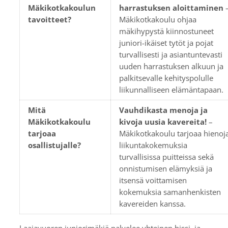
Mäkikotkakoulun
harrastuksen aloittaminen
tavoitteet?
Mäkikotkakoulu ohjaa
mäkihypystä kiinnostuneet
juniori-ikäiset tytöt ja pojat
turvallisesti ja asiantuntevasti
uuden harrastuksen alkuun ja
palkitsevalle kehityspolulle
liikunnalliseen elämäntapaan.
Mitä
Vauhdikasta menoja ja
Mäkikotkakoulu
kivoja uusia kavereita!
–
tarjoaa
Mäkikotkakoulu tarjoaa hienoj
osallistujalle?
liikuntakokemuksia
turvallisissa puitteissa sekä
onnistumisen elämyksiä ja
itsensä voittamisen
kokemuksia samanhenkisten
kavereiden kanssa.