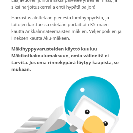
Laajavuoren juniorimäkiä palvelee yhteinen hissi, ja
siksi harjoituskerralla ehtii hypätä paljon!
Harrastus aloitetaan pienestä lumihyppyristä, ja
taitojen karttuessa edetään portaittain K5-mäen
kautta Ankkalinnateemaisten mäkien, Veljenpoikien ja
Iineksen kautta Aku-mäkeen.
Mäkihyppyvarusteiden käyttö kuuluu
Mäkikotkakoulumaksuun, omia välineitä ei
tarvita. Jos oma rinnekypärä löytyy kaapista, se
mukaan.