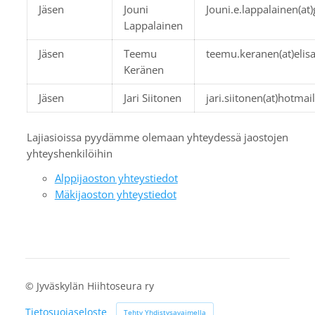
Jäsen
Jouni
Jouni.e.lappalainen(at
Lappalainen
Jäsen
Teemu
teemu.keranen(at)elisa
Keränen
Jäsen
Jari Siitonen
jari.siitonen(at)hotmai
Lajiasioissa pyydämme olemaan yhteydessä jaostojen
yhteyshenkilöihin
Alppijaoston yhteystiedot
Mäkijaoston yhteystiedot
©
Jyväskylän Hiihtoseura ry
Tietosuojaseloste
Tehty Yhdistysavaimella