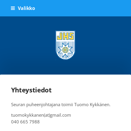
Siirry
Valikko
sivun
sisältöön
Jyväskylän Hiihtoseura ry
Yhteystiedot
Seuran puheenjohtajana toimii Tuomo Kykkänen.
tuomokykkanen(at)gmail.com
040 665 7988