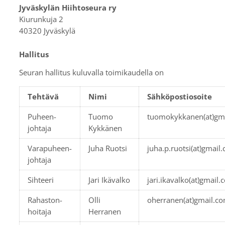
Jyväskylän Hiihtoseura ry
Kiurunkuja 2
40320 Jyväskylä
Hallitus
Seuran hallitus kuluvalla toimikaudella on
Tehtävä
Nimi
Sähköpostiosoite
Puheen-
Tuomo
tuomokykkanen(at)gm
johtaja
Kykkänen
Varapuheen-
Juha Ruotsi
juha.p.ruotsi(at)gmail
johtaja
Sihteeri
Jari Ikävalko
jari.ikavalko(at)gmail
Rahaston-
Olli
oherranen(at)gmail.c
hoitaja
Herranen