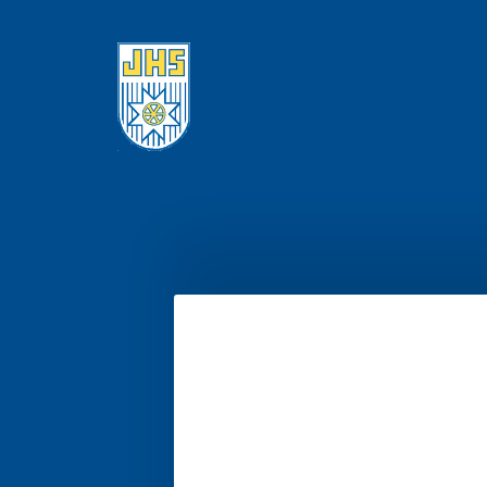
Siirry
sivun
sisältöön
Jyväskylän Hiihtoseura ry